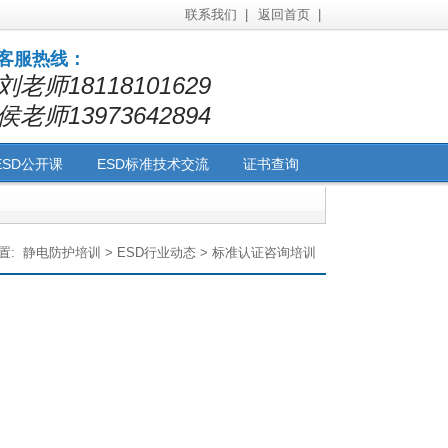
联系我们 |
返回首页 |
客服热线：
刘老师18118101629
侯老师13973642894
ESD公开课
ESD标准技术交流
证书查询
询
管理培训咨询
洁净工程
置:
静电防护培训
>
ESD行业动态
>
标准认证咨询培训