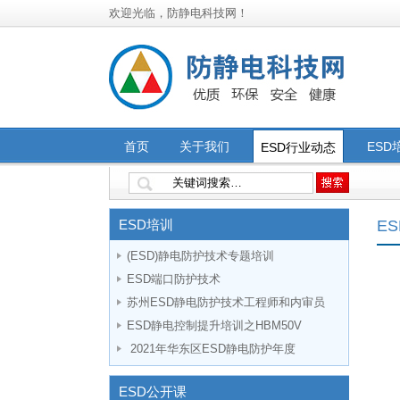
欢迎光临，防静电科技网！
首页
关于我们
ESD
ESD行业动态
ESD
技术研发应用
标准认证咨询培训
推荐课
ESD培训
E
(ESD)静电防护技术专题培训
ESD端口防护技术
苏州ESD静电防护技术工程师和内审员
ESD静电控制提升培训之HBM50V
2021年华东区ESD静电防护年度
ESD公开课