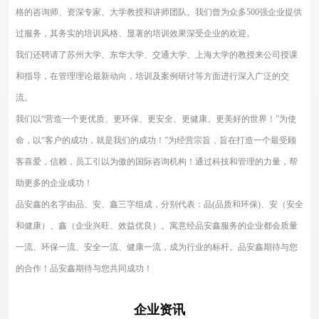
格的咨询师、资深专家、大学教授和讲师团队。我们曾为众多500强企业提供
过服务，其务实的培训风格、显著的培训效果深受企业的欢迎。
我们还聘请了苏州大学、东华大学、交通大学、上海大学的教授来公司授课
和指导，在管理理论最新动向，培训及案例研讨等方面进行深入广泛的交
流。
我们以“营造一个更优质、更环保、更安全、更健康、更美好的世界！”为使
命，以“客户的成功，就是我们的成功！”为经营宗旨，旨在打造一个最受顾
客喜爱，信赖，员工引以为傲的国际咨询机构！通过科技和管理的力量，帮
助更多的企业成功！
品安鑫的名字由品、安、鑫三字组成，分别代表：品(品质和环保)、安（安全
和健康）、鑫（企业兴旺、效益优良）。寓意经品安鑫服务的企业都会质量
一流、环保一流、安全一流、健康一流，成为行业的标杆。品安鑫期待与您
的合作！品安鑫期待与您共同成功！
企业资讯