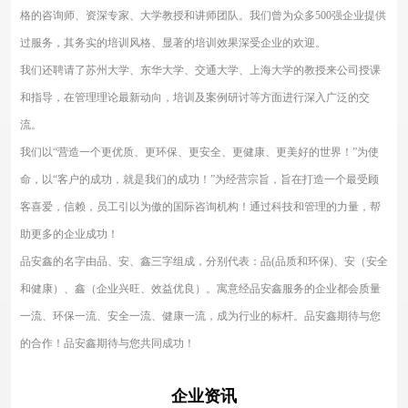
格的咨询师、资深专家、大学教授和讲师团队。我们曾为众多500强企业提供
过服务，其务实的培训风格、显著的培训效果深受企业的欢迎。
我们还聘请了苏州大学、东华大学、交通大学、上海大学的教授来公司授课
和指导，在管理理论最新动向，培训及案例研讨等方面进行深入广泛的交
流。
我们以“营造一个更优质、更环保、更安全、更健康、更美好的世界！”为使
命，以“客户的成功，就是我们的成功！”为经营宗旨，旨在打造一个最受顾
客喜爱，信赖，员工引以为傲的国际咨询机构！通过科技和管理的力量，帮
助更多的企业成功！
品安鑫的名字由品、安、鑫三字组成，分别代表：品(品质和环保)、安（安全
和健康）、鑫（企业兴旺、效益优良）。寓意经品安鑫服务的企业都会质量
一流、环保一流、安全一流、健康一流，成为行业的标杆。品安鑫期待与您
的合作！品安鑫期待与您共同成功！
企业资讯