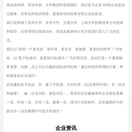
格的咨询师、资深专家、大学教授和讲师团队。我们曾为众多500强企业提供
过服务，其务实的培训风格、显著的培训效果深受企业的欢迎。
我们还聘请了苏州大学、东华大学、交通大学、上海大学的教授来公司授课
和指导，在管理理论最新动向，培训及案例研讨等方面进行深入广泛的交
流。
我们以“营造一个更优质、更环保、更安全、更健康、更美好的世界！”为使
命，以“客户的成功，就是我们的成功！”为经营宗旨，旨在打造一个最受顾
客喜爱，信赖，员工引以为傲的国际咨询机构！通过科技和管理的力量，帮
助更多的企业成功！
品安鑫的名字由品、安、鑫三字组成，分别代表：品(品质和环保)、安（安全
和健康）、鑫（企业兴旺、效益优良）。寓意经品安鑫服务的企业都会质量
一流、环保一流、安全一流、健康一流，成为行业的标杆。品安鑫期待与您
的合作！品安鑫期待与您共同成功！
企业资讯